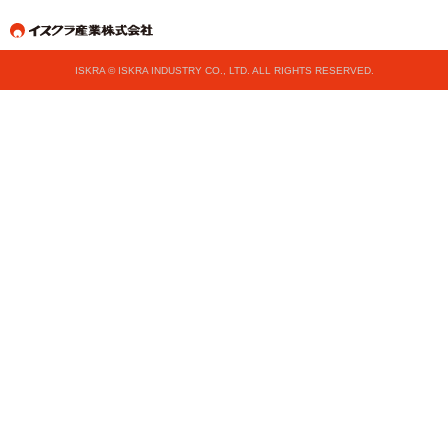
一覧表示
検索
絞り込み
買えるお店マップ
トップページへ
ISKRA © ISKRA INDUSTRY CO., LTD. ALL RIGHTS RESERVED.